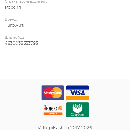
Страна производитель
Россия
Бренд
TurovArt
ШтрихКод
4630038553795
© KupiKashpo 2017-2026