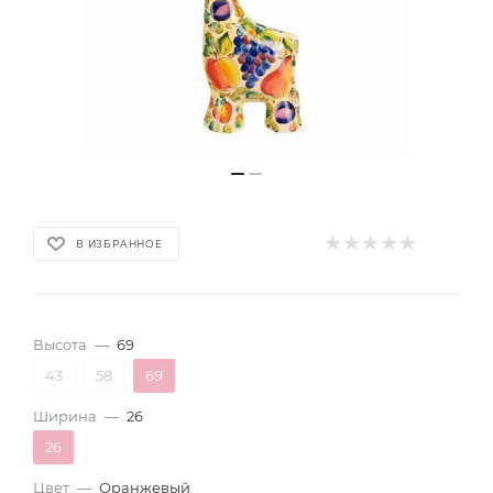
В ИЗБРАННОЕ
Высота
—
69
43
58
69
Ширина
—
26
26
Цвет
—
Оранжевый