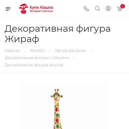
0
Декоративная фигура
Жираф
—
—
—
Главная
Каталог
Декор для дома
—
Декоративные фигуры, статуэтки
Декоративная фигура Жираф