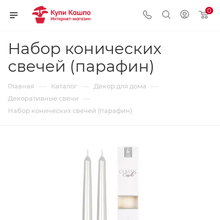
0
Набор конических
свечей (парафин)
—
—
—
Главная
Каталог
Декор для дома
—
Декоративные свечи
Набор конических свечей (парафин)