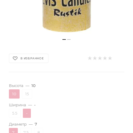
В ИЗБРАННОЕ
Высота
—
10
10
15
Ширина
—
-
5.5
-
Диаметр
—
7
7
7.5
8