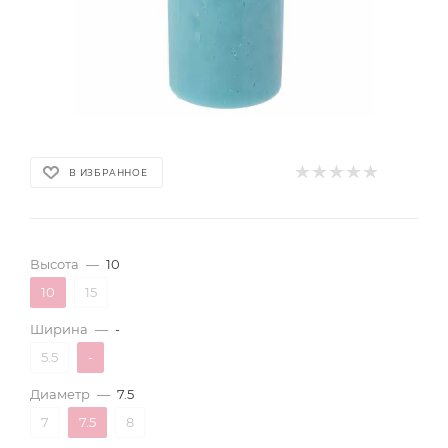
В ИЗБРАННОЕ
Высота
—
10
10
15
Ширина
—
-
5.5
-
Диаметр
—
7.5
7
7.5
8