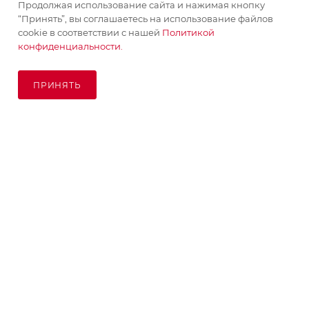
Продолжая использование сайта и нажимая кнопку
“Принять”, вы соглашаетесь на использование файлов
ПОМОЩЬ
cookie в соответствии с нашей
Политикой
конфиденциальности.
ПОДПИСАТЬСЯ НА РАССЫЛКУ
ПРИНЯТЬ
8 (925) 065-66-65
order@kupikashpo.ru
©КупиКашпо 2017-2026