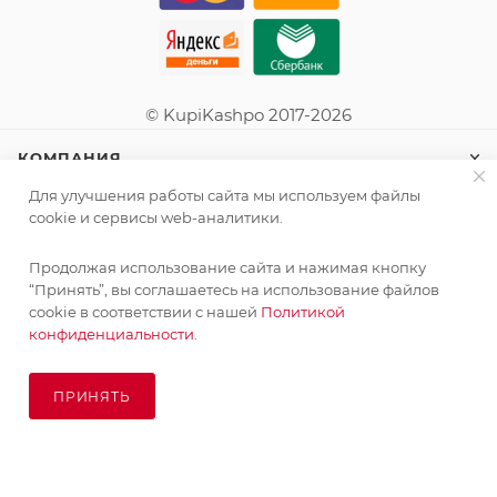
© KupiKashpo 2017-2026
КОМПАНИЯ
Для улучшения работы сайта мы используем файлы
ИНФОРМАЦИЯ
cookie и сервисы web-аналитики.
Продолжая использование сайта и нажимая кнопку
ПОМОЩЬ
“Принять”, вы соглашаетесь на использование файлов
cookie в соответствии с нашей
Политикой
конфиденциальности.
ПОДПИСАТЬСЯ НА РАССЫЛКУ
ПРИНЯТЬ
ПОД ЗАКАЗ
8 (925) 065-66-65
order@kupikashpo.ru