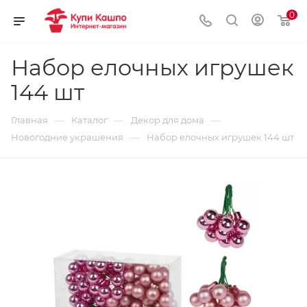
0
Набор елочных игрушек
144 шт
—
—
—
Главная
Каталог
Декор для дома
—
Новогодние украшения
Набор елочных игрушек 144 шт