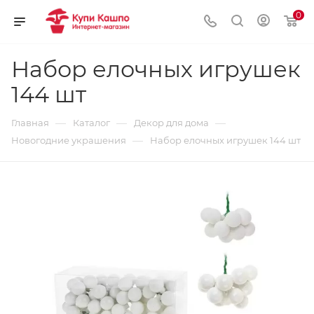
0
Набор елочных игрушек
144 шт
—
—
—
Главная
Каталог
Декор для дома
—
Новогодние украшения
Набор елочных игрушек 144 шт