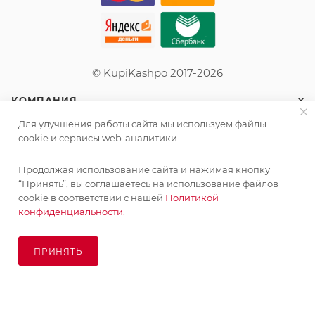
© KupiKashpo 2017-2026
КОМПАНИЯ
Для улучшения работы сайта мы используем файлы
ИНФОРМАЦИЯ
cookie и сервисы web-аналитики.
Продолжая использование сайта и нажимая кнопку
ПОМОЩЬ
“Принять”, вы соглашаетесь на использование файлов
cookie в соответствии с нашей
Политикой
конфиденциальности.
ПОДПИСАТЬСЯ НА РАССЫЛКУ
ПРИНЯТЬ
ПОД ЗАКАЗ
8 (925) 065-66-65
order@kupikashpo.ru