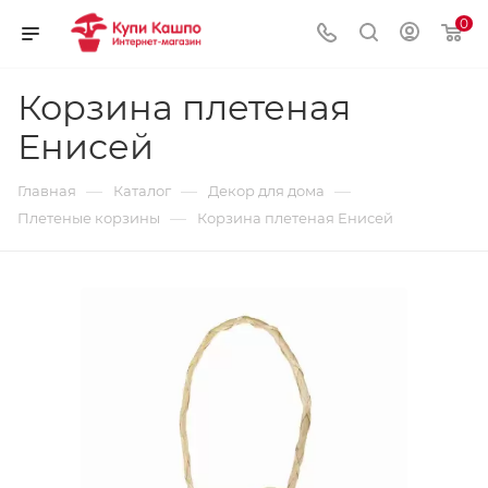
0
Корзина плетеная
Енисей
—
—
—
Главная
Каталог
Декор для дома
—
Плетеные корзины
Корзина плетеная Енисей