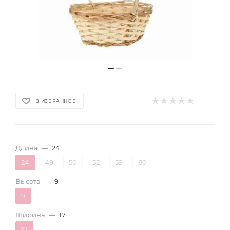
В ИЗБРАННОЕ
Длина
—
24
24
49
50
52
59
60
Высота
—
9
9
Ширина
—
17
17