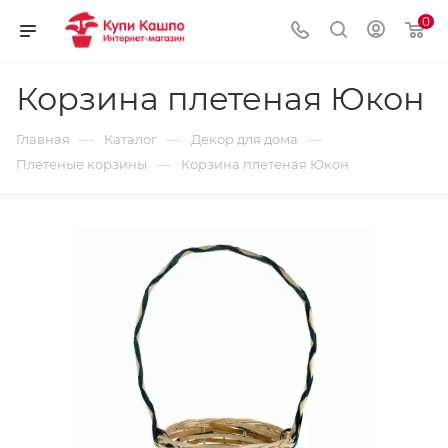
0
Корзина плетеная Юкон
—
—
—
Главная
Каталог
Декор для дома
—
Плетеные корзины
Корзина плетеная Юкон