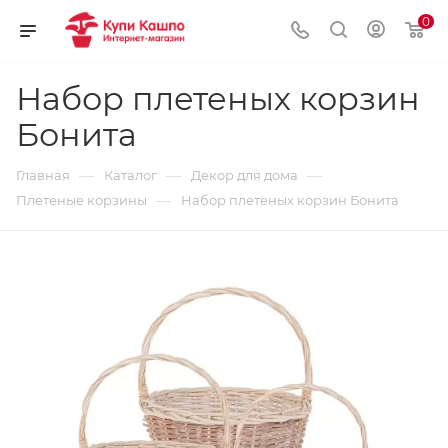
0
Набор плетеных корзин
Бонита
—
—
—
Главная
Каталог
Декор для дома
—
Плетеные корзины
Набор плетеных корзин Бонита