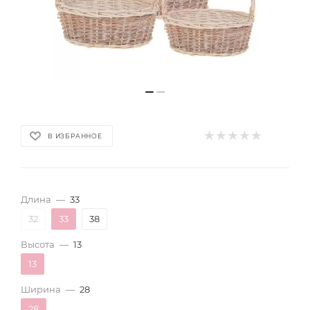
В ИЗБРАННОЕ
Длина
—
33
32
33
38
Высота
—
13
13
Ширина
—
28
28