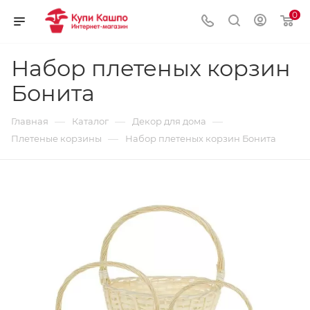
0
Набор плетеных корзин
Бонита
—
—
—
Главная
Каталог
Декор для дома
—
Плетеные корзины
Набор плетеных корзин Бонита