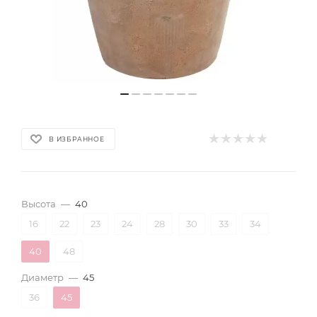
В ИЗБРАННОЕ
Высота
—
40
16
22
23
24
28
30
33
34
40
48
Диаметр
—
45
36
45