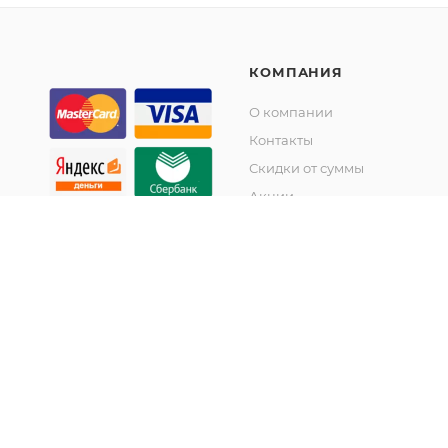
КОМПАНИЯ
О компании
Контакты
Скидки от суммы
Акции
© KupiKashpo 2017-2026
©КупиКашпо 2017-2026