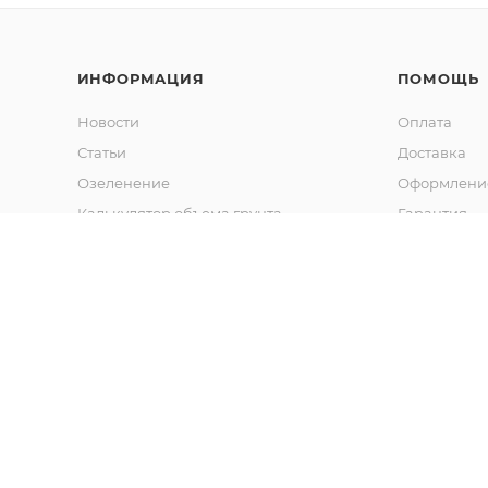
ИНФОРМАЦИЯ
ПОМОЩЬ
Новости
Оплата
Статьи
Доставка
Озеленение
Оформление
Калькулятор объема грунта
Гарантия
Обмен и во
Вопрос-отв