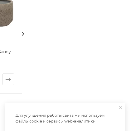
Керамический горшок
Цветочный гор
S-Round
black Jar
Нет в наличии
Нет в наличии
от
4 655 руб.
от
2 166 руб.
Для улучшения работы сайта мы используем
файлы cookie и сервисы web-аналитики.