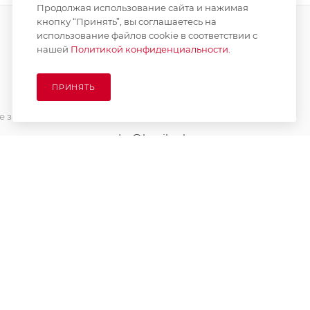
Продолжая использование сайта и нажимая
кнопку “Принять”, вы соглашаетесь на
использование файлов cookie в соответствии с
нашей
Политикой конфиденциальности.
ПОДПИСАТЬСЯ НА РАССЫЛКУ
ПРИНЯТЬ
8 (925) 065-66-65
 заказа
order@kupikashpo.ru
зврат
ет