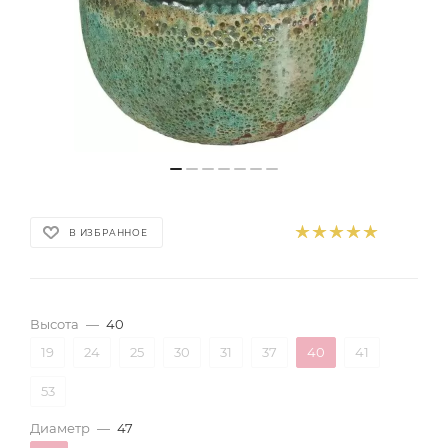
В ИЗБРАННОЕ
Высота
—
40
19
24
25
30
31
37
40
41
53
Диаметр
—
47