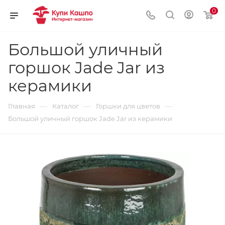
0
Большой уличный
горшок Jade Jar из
керамики
—
—
—
Главная
Каталог
Горшки для цветов
Большой уличный горшок Jade Jar из керамики