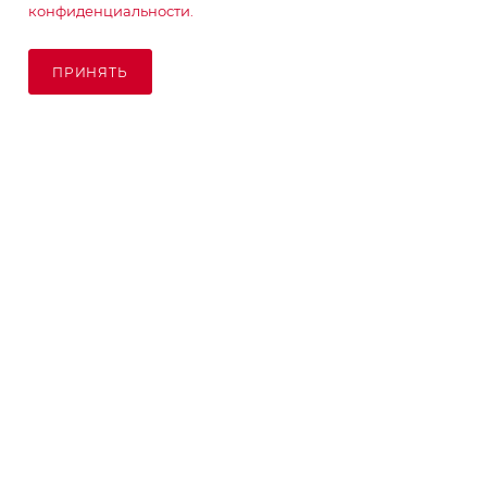
конфиденциальности.
ПОДПИСАТЬСЯ НА РАССЫЛКУ
ПРИНЯТЬ
ПОД ЗАКАЗ
8 (925) 065-66-65
order@kupikashpo.ru
©КупиКашпо 2017-2026