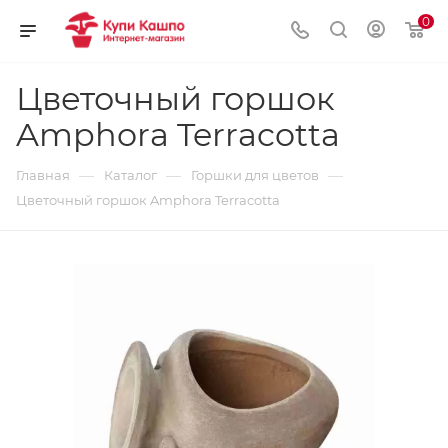
0
Цветочный горшок
Amphora Terracotta
—
—
—
Главная
Каталог
Горшки для цветов
Цветочный горшок Amphora Terracotta