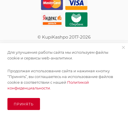
© KupiKashpo 2017-2026
КОМПАНИЯ
Для улучшения работы сайта мы используем файлы
cookie и сервисы web-аналитики.
ИНФОРМАЦИЯ
Продолжая использование сайта и нажимая кнопку
“Принять”, вы соглашаетесь на использование файлов
ПОМОЩЬ
cookie в соответствии с нашей
Политикой
конфиденциальности.
ПОДПИСАТЬСЯ НА РАССЫЛКУ
ПРИНЯТЬ
ПОД ЗАКАЗ
8 (925) 065-66-65