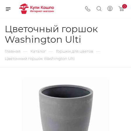
0
Цветочный горшок
Washington Ulti
—
—
—
Главная
Каталог
Горшки для цветов
Цветочный горшок Washington Ulti