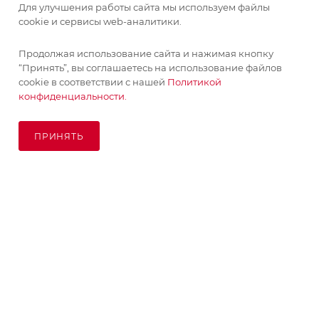
Для улучшения работы сайта мы используем файлы
ИНФОРМАЦИЯ
cookie и сервисы web-аналитики.
Продолжая использование сайта и нажимая кнопку
ПОМОЩЬ
“Принять”, вы соглашаетесь на использование файлов
cookie в соответствии с нашей
Политикой
конфиденциальности.
ПОДПИСАТЬСЯ НА РАССЫЛКУ
ПРИНЯТЬ
ПОД ЗАКАЗ
8 (925) 065-66-65
order@kupikashpo.ru