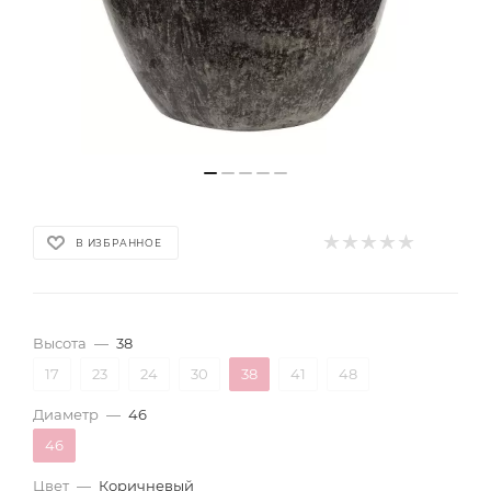
В ИЗБРАННОЕ
Высота
—
38
17
23
24
30
38
41
48
Диаметр
—
46
46
Цвет
—
Коричневый