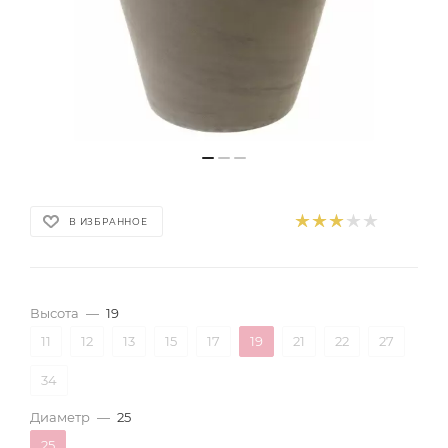
В ИЗБРАННОЕ
Высота
—
19
11
12
13
15
17
19
21
22
27
34
Диаметр
—
25
25