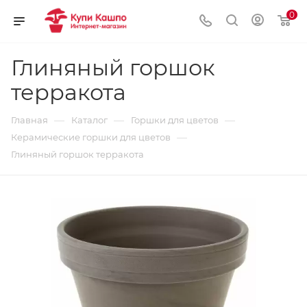
0
Глиняный горшок
терракота
—
—
—
Главная
Каталог
Горшки для цветов
—
Керамические горшки для цветов
Глиняный горшок терракота