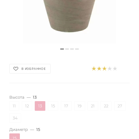
В ИЗБРАННОЕ
Высота
—
13
11
12
13
15
17
19
21
22
27
34
Диаметр
—
15
15