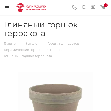
0
Глиняный горшок
терракота
—
—
—
Главная
Каталог
Горшки для цветов
—
Керамические горшки для цветов
Глиняный горшок терракота