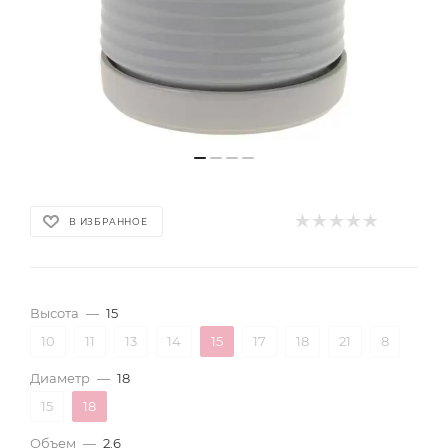
В ИЗБРАННОЕ
Высота
—
15
10
11
13
14
15
17
18
21
8
Диаметр
—
18
15
18
Объем
—
2.6