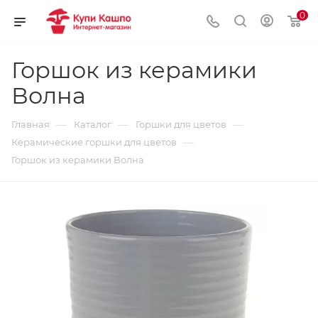
0
Горшок из керамики
Волна
—
—
—
Главная
Каталог
Горшки для цветов
—
Керамические горшки для цветов
Горшок из керамики Волна