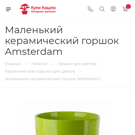
0
Маленький
керамический горшок
Amsterdam
—
—
—
Главная
Каталог
Горшки для цветов
—
Керамические горшки для цветов
Маленький керамический горшок Amsterdam