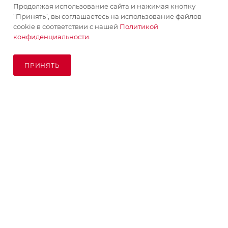
Продолжая использование сайта и нажимая кнопку
“Принять”, вы соглашаетесь на использование файлов
ПОМОЩЬ
cookie в соответствии с нашей
Политикой
конфиденциальности.
ПОДПИСАТЬСЯ НА РАССЫЛКУ
ПРИНЯТЬ
ПОД ЗАКАЗ
8 (925) 065-66-65
order@kupikashpo.ru
©КупиКашпо 2017-2026