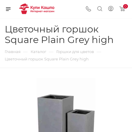
0
Цветочный горшок
Square Plain Grey high
—
—
—
Главная
Каталог
Горшки для цветов
Цветочный горшок Square Plain Grey high