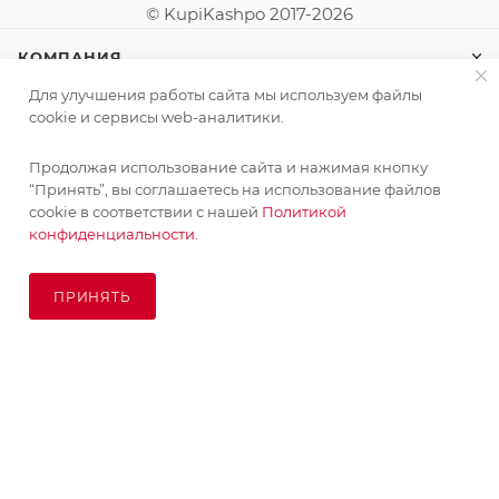
© KupiKashpo 2017-2026
КОМПАНИЯ
Для улучшения работы сайта мы используем файлы
ИНФОРМАЦИЯ
cookie и сервисы web-аналитики.
Продолжая использование сайта и нажимая кнопку
ПОМОЩЬ
“Принять”, вы соглашаетесь на использование файлов
cookie в соответствии с нашей
Политикой
конфиденциальности.
ПОДПИСАТЬСЯ НА РАССЫЛКУ
ПРИНЯТЬ
ПОД ЗАКАЗ
8 (925) 065-66-65
order@kupikashpo.ru