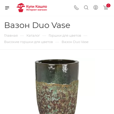
0
Вазон Duo Vase
—
—
—
Главная
Каталог
Горшки для цветов
—
Высокие горшки для цветов
Вазон Duo Vase