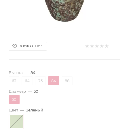
В ИЗБРАННОЕ
Высота
—
84
63
64
75
84
88
Диаметр
—
50
50
Цвет
—
Зеленый