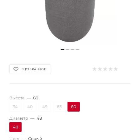
В ИЗБРАННОЕ
Высота
—
80
34
40
49
65
80
Диаметр
—
48
48
Цвет
—
Серый