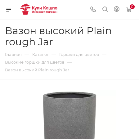
0
Вазон высокий Plain
rough Jar
—
—
—
Главная
Каталог
Горшки для цветов
—
Высокие горшки для цветов
Вазон высокий Plain rough Jar