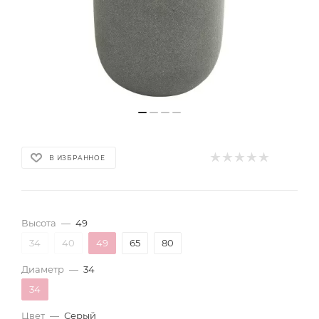
В ИЗБРАННОЕ
Высота
—
49
34
40
49
65
80
Диаметр
—
34
34
Цвет
—
Серый