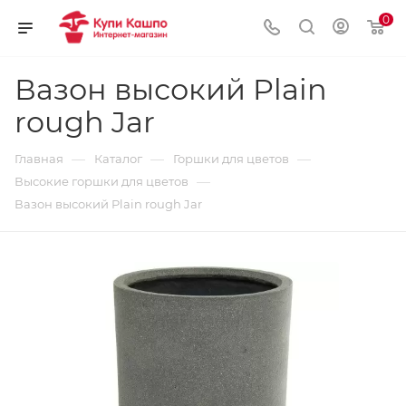
0
Вазон высокий Plain
rough Jar
—
—
—
Главная
Каталог
Горшки для цветов
—
Высокие горшки для цветов
Вазон высокий Plain rough Jar