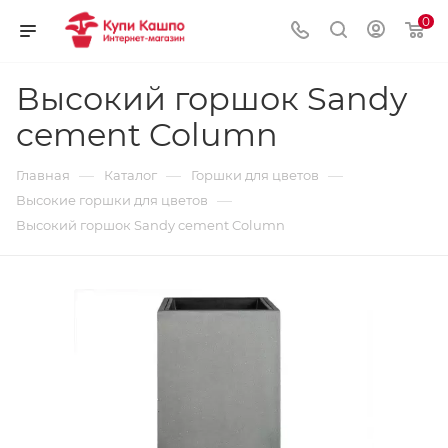
0
Высокий горшок Sandy
cement Column
—
—
—
Главная
Каталог
Горшки для цветов
—
Высокие горшки для цветов
Высокий горшок Sandy cement Column