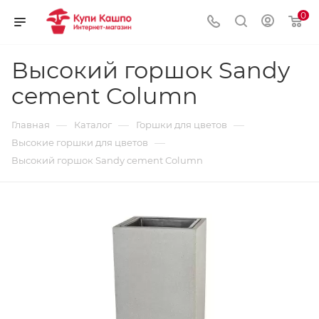
0
Высокий горшок Sandy
cement Column
—
—
—
Главная
Каталог
Горшки для цветов
—
Высокие горшки для цветов
Высокий горшок Sandy cement Column