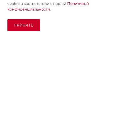
cookie в соответствии с нашей
Политикой
конфиденциальности.
ПОДПИСАТЬСЯ НА РАССЫЛКУ
ПРИНЯТЬ
ПОД ЗАКАЗ
8 (925) 065-66-65
order@kupikashpo.ru
©КупиКашпо 2017-2026