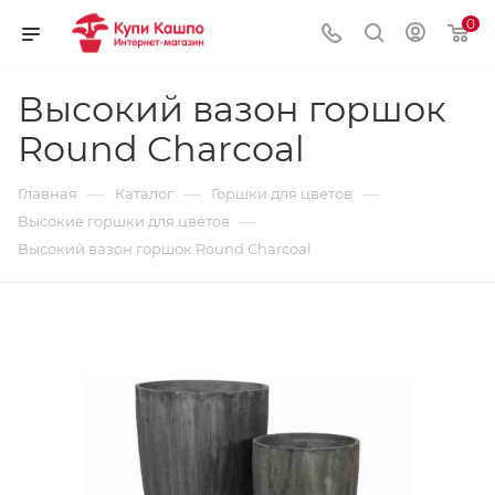
0
Высокий вазон горшок
Round Charcoal
—
—
—
Главная
Каталог
Горшки для цветов
—
Высокие горшки для цветов
Высокий вазон горшок Round Charcoal