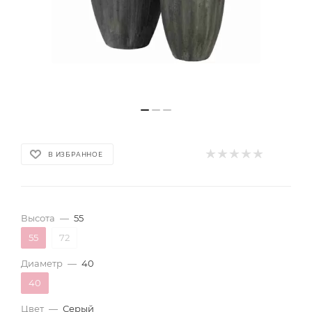
В ИЗБРАННОЕ
Высота
—
55
55
72
Диаметр
—
40
40
Цвет
—
Серый