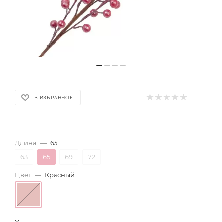
В ИЗБРАННОЕ
Длина
—
65
63
65
69
72
Цвет
—
Красный