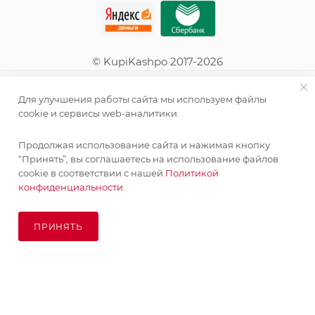
© KupiKashpo 2017-2026
КОМПАНИЯ
Для улучшения работы сайта мы используем файлы
cookie и сервисы web-аналитики.
ИНФОРМАЦИЯ
Продолжая использование сайта и нажимая кнопку
“Принять”, вы соглашаетесь на использование файлов
ПОМОЩЬ
cookie в соответствии с нашей
Политикой
конфиденциальности.
ПОДПИСАТЬСЯ НА РАССЫЛКУ
ПРИНЯТЬ
ПОД ЗАКАЗ
8 (925) 065-66-65
order@kupikashpo.ru