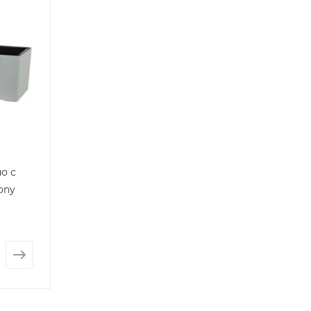
о с
ony