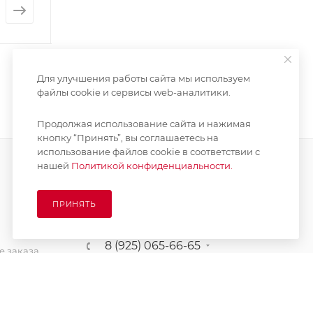
от
5 500 руб.
от
8 000 руб
Для улучшения работы сайта мы используем
файлы cookie и сервисы web-аналитики.
Продолжая использование сайта и нажимая
кнопку “Принять”, вы соглашаетесь на
использование файлов cookie в соответствии с
нашей
Политикой конфиденциальности.
ПОДПИСАТЬСЯ НА РАССЫЛКУ
ПРИНЯТЬ
8 (925) 065-66-65
 заказа
order@kupikashpo.ru
зврат
ет