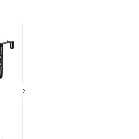
Замиокулькас Супер
Фикус бенджа
в
Нова
Бабилатос
Нет в наличии
Нет в наличии