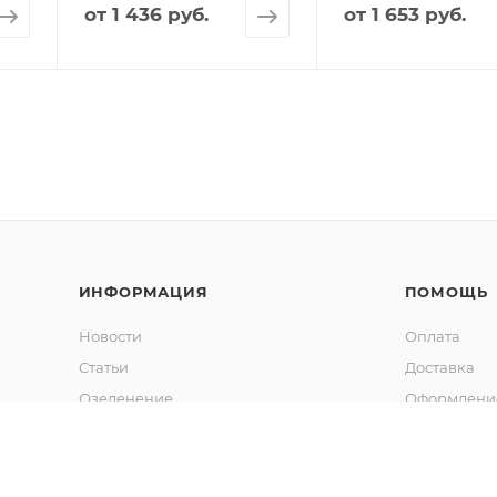
от
1 436 руб.
от
1 653 руб.
ИНФОРМАЦИЯ
ПОМОЩЬ
Новости
Оплата
Статьи
Доставка
Озеленение
Оформление
Калькулятор объема грунта
Гарантия
Обмен и во
Вопрос-отв