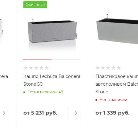
Оригинал
nera
Кашпо Lechuza Balconera
Пластиковое кашп
Stone 50
автополивом Balc
Stone
Есть в наличии: 49
Нет в наличии
от
5 231 руб.
от
1 339 руб.