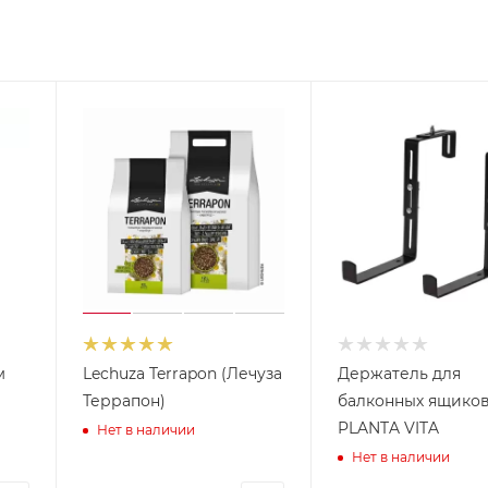
м
Lechuza Terrapon (Лечуза
Держатель для
Террапон)
балконных ящико
PLANTA VITA
Нет в наличии
Нет в наличии