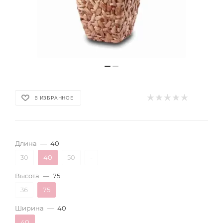
В ИЗБРАННОЕ
Длина
—
40
30
40
50
-
Высота
—
75
36
75
Ширина
—
40
40