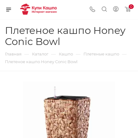
0
Плетеное кашпо Honey
Conic Bowl
—
—
—
—
Главная
Каталог
Кашпо
Плетеные кашпо
Плетеное кашпо Honey Conic Bowl