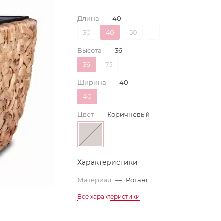
Длина
—
40
30
40
50
-
Высота
—
36
36
75
Ширина
—
40
40
Цвет
—
Коричневый
Характеристики
Материал
—
Ротанг
Все характеристики