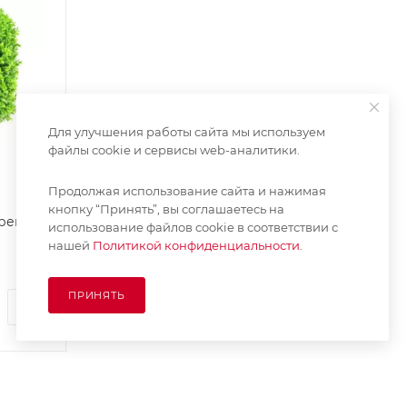
Для улучшения работы сайта мы используем
файлы cookie и сервисы web-аналитики.
Продолжая использование сайта и нажимая
кнопку “Принять”, вы соглашаетесь на
рево
Ветка искусственная с
Большой горшо
использование файлов cookie в соответствии с
цветами
ash Jaze
нашей
Политикой конфиденциальности.
Нет в наличии
Нет в наличии
ПРИНЯТЬ
от
222 руб.
от
838 руб.