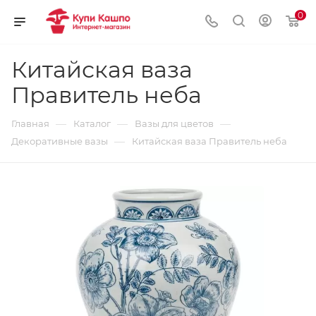
0
Китайская ваза
Правитель неба
—
—
—
Главная
Каталог
Вазы для цветов
—
Декоративные вазы
Китайская ваза Правитель неба