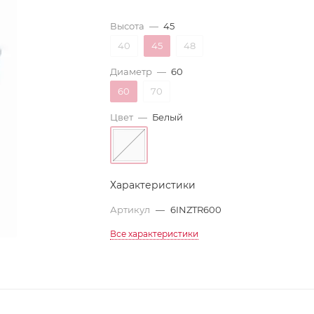
Высота
—
45
40
45
48
Диаметр
—
60
60
70
Цвет
—
Белый
Характеристики
Артикул
—
6INZTR600
Все характеристики