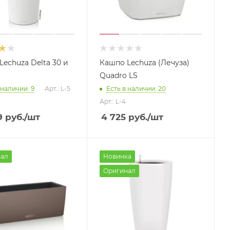
Lechuza Delta 30 и
Кашпо Lechuza (Лечуза)
Quadro LS
 наличии: 9
Арт.: L-5
Есть в наличии: 20
Арт.: L-4
9
руб.
/шт
4 725
руб.
/шт
ал
Новинка
Оригинал