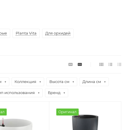
рые
Planta Vita
Для орхидей
м
Коллекция
Высота см
Длина см
ип использования
Бренд
ал
Оригинал