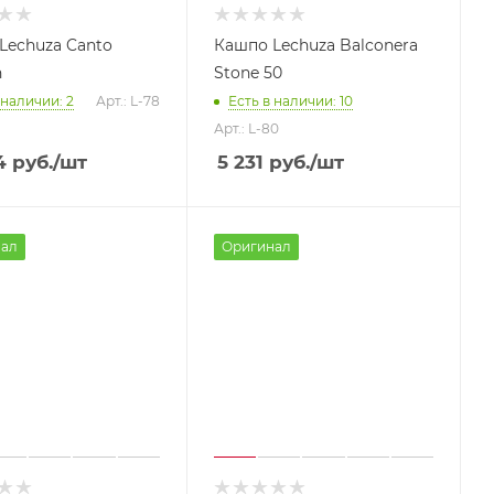
Lechuza Canto
Кашпо Lechuza Balconera
n
Stone 50
 наличии: 2
Арт.: L-78
Есть в наличии: 10
Арт.: L-80
4
руб.
/шт
5 231
руб.
/шт
ал
Оригинал