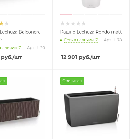
Lechuza Balconera
Кашпо Lechuza Rondo matt
0
Есть в наличии: 7
Арт.: L-78
 наличии: 7
Арт.: L-20
руб.
/шт
12 901
руб.
/шт
ал
Оригинал