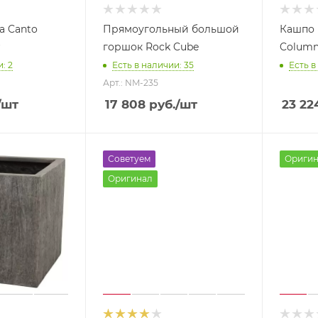
a Canto
Прямоугольный большой
Кашпо 
горшок Rock Cube
Colum
: 2
Есть в наличии: 35
Есть в
Арт.: NM-235
/шт
17 808
руб.
/шт
23 22
Советуем
Оригин
Оригинал