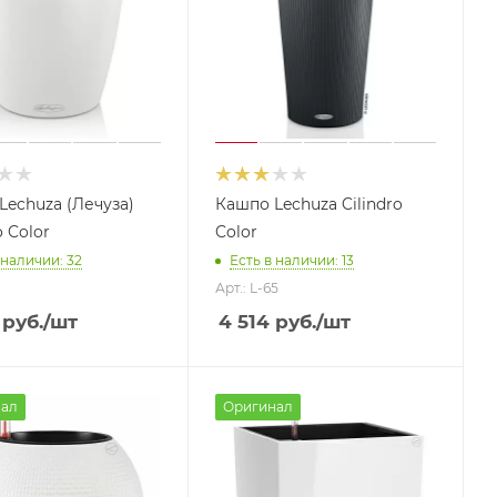
Lechuza (Лечуза)
Кашпо Lechuza Cilindro
o Color
Color
 наличии: 32
Есть в наличии: 13
Арт.: L-65
руб.
/шт
4 514
руб.
/шт
ал
Оригинал