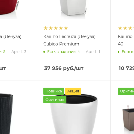
a (Лечуза)
Кашпо Lechuza (Лечуза)
Кашпо 
Cubico Premium
40
: 5
Арт.: L-3
Есть в наличии: 4
Арт.: L-1
Есть в
шт
37 956
руб.
/шт
10 72
Новинка
Акция
Оригин
Оригинал