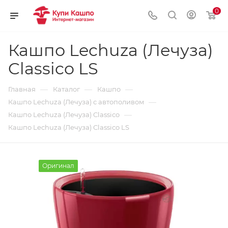
0
Кашпо Lechuza (Лечуза)
Classico LS
—
—
—
Главная
Каталог
Кашпо
—
Кашпо Lechuza (Лечуза) с автополивом
—
Кашпо Lechuza (Лечуза) Classico
Кашпо Lechuza (Лечуза) Classico LS
Оригинал