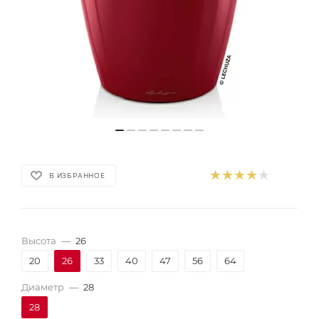
В ИЗБРАННОЕ
Высота
—
26
20
26
33
40
47
56
64
Диаметр
—
28
28