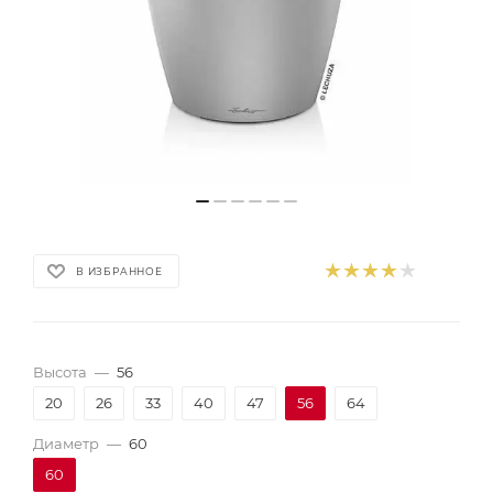
В ИЗБРАННОЕ
Высота
—
56
20
26
33
40
47
56
64
Диаметр
—
60
60