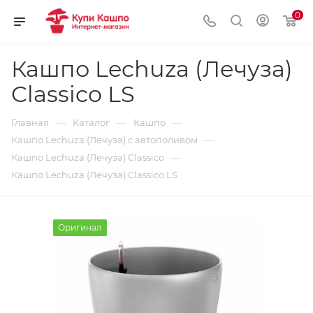
0
Кашпо Lechuza (Лечуза)
Classico LS
—
—
—
Главная
Каталог
Кашпо
—
Кашпо Lechuza (Лечуза) с автополивом
—
Кашпо Lechuza (Лечуза) Classico
Кашпо Lechuza (Лечуза) Classico LS
Оригинал