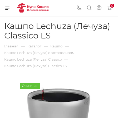
0
Кашпо Lechuza (Лечуза)
Classico LS
—
—
—
Главная
Каталог
Кашпо
—
Кашпо Lechuza (Лечуза) с автополивом
—
Кашпо Lechuza (Лечуза) Classico
Кашпо Lechuza (Лечуза) Classico LS
Оригинал