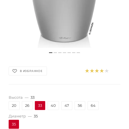
В ИЗБРАННОЕ
Высота
—
33
20
26
33
40
47
56
64
Диаметр
—
35
35