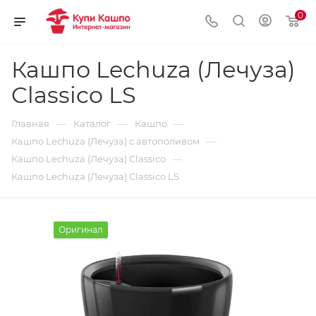
0
Кашпо Lechuza (Лечуза)
Classico LS
—
—
—
Главная
Каталог
Кашпо
—
Кашпо Lechuza (Лечуза) с автополивом
—
Кашпо Lechuza (Лечуза) Classico
Кашпо Lechuza (Лечуза) Classico LS
Оригинал