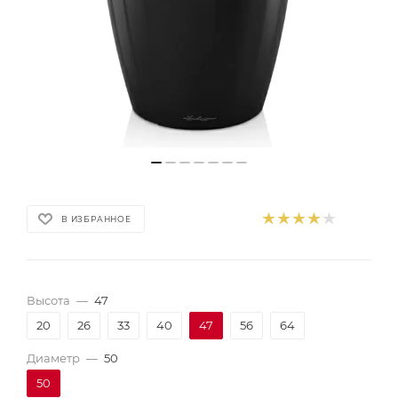
В ИЗБРАННОЕ
Высота
—
47
20
26
33
40
47
56
64
Диаметр
—
50
50