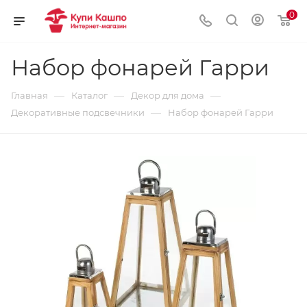
0
Набор фонарей Гарри
—
—
—
Главная
Каталог
Декор для дома
—
Декоративные подсвечники
Набор фонарей Гарри