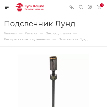
0
Подсвечник Лунд
—
—
—
Главная
Каталог
Декор для дома
—
Декоративные подсвечники
Подсвечник Лунд