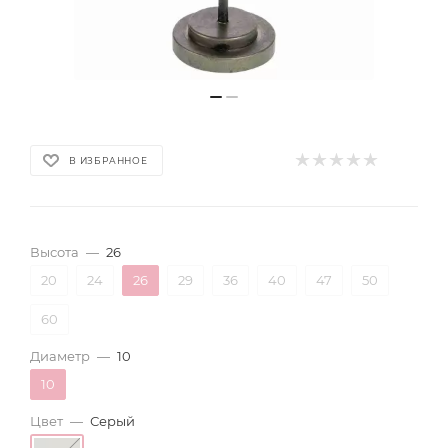
В ИЗБРАННОЕ
Высота
—
26
20
24
26
29
36
40
47
50
60
Диаметр
—
10
10
Цвет
—
Серый