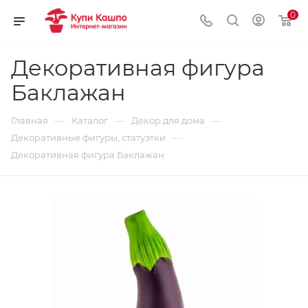
0
Декоративная фигура
Баклажан
—
—
—
Главная
Каталог
Декор для дома
—
Декоративные фигуры, статуэтки
Декоративная фигура Баклажан