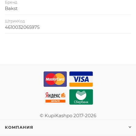
Бренд
Bakst
ШтрихКод
4610032065975
© KupiKashpo 2017-2026
КОМПАНИЯ