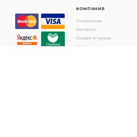
КОМПАНИЯ
О компании
Контакты
Скидки от суммы
Акции
© KupiKashpo 2017-2026
©КупиКашпо 2017-2026