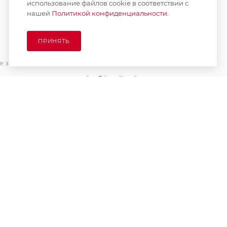
использование файлов cookie в соответствии с
нашей
Политикой конфиденциальности.
ПОДПИСАТЬСЯ НА РАССЫЛКУ
ПРИНЯТЬ
8 (925) 065-66-65
 заказа
order@kupikashpo.ru
зврат
ет