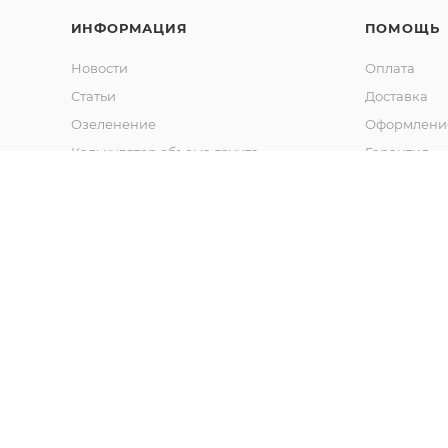
ИНФОРМАЦИЯ
ПОМОЩЬ
Новости
Оплата
Статьи
Доставка
Озеленение
Оформление
Калькулятор объема грунта
Гарантия
Обмен и во
Вопрос-отв