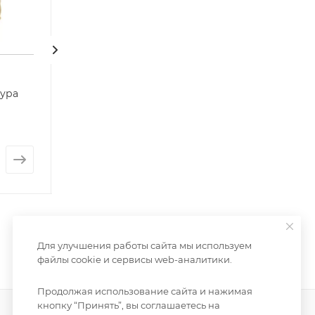
гура
Декоративная фигура
Декоративная 
Курица
Птичка ДоМиСо
Нет в наличии
Есть в наличии: 
от
411 руб.
от
564 руб.
Для улучшения работы сайта мы используем
файлы cookie и сервисы web-аналитики.
Продолжая использование сайта и нажимая
кнопку “Принять”, вы соглашаетесь на