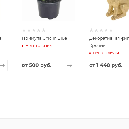
а
Примула Chic in Blue
Декоративная фи
Кролик
Нет в наличии
Нет в наличии
от
500 руб.
от
1 448 руб.