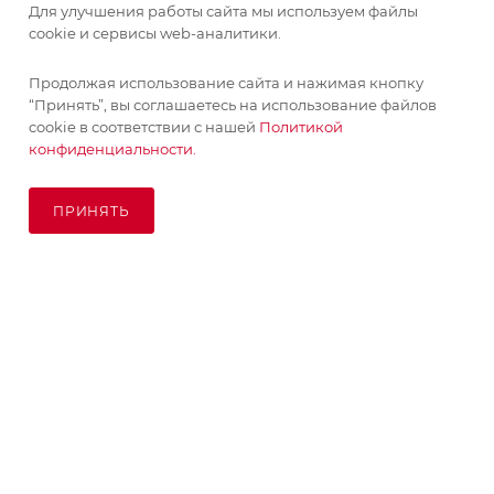
Для улучшения работы сайта мы используем файлы
cookie и сервисы web-аналитики.
ИНФОРМАЦИЯ
Продолжая использование сайта и нажимая кнопку
“Принять”, вы соглашаетесь на использование файлов
ПОМОЩЬ
cookie в соответствии с нашей
Политикой
конфиденциальности.
ПОДПИСАТЬСЯ НА РАССЫЛКУ
ПРИНЯТЬ
ПОД ЗАКАЗ
8 (925) 065-66-65
order@kupikashpo.ru