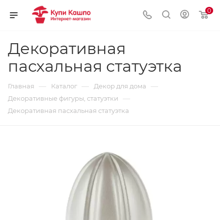
0
Декоративная
пасхальная статуэтка
—
—
—
Главная
Каталог
Декор для дома
—
Декоративные фигуры, статуэтки
Декоративная пасхальная статуэтка