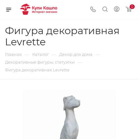
0
Фигура декоративная
Levrette
—
—
—
Главная
Каталог
Декор для дома
—
Декоративные фигуры, статуэтки
Фигура декоративная Levrette