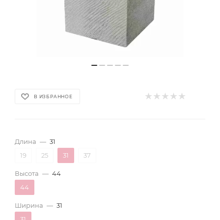
В ИЗБРАННОЕ
Длина
—
31
19
25
31
37
Высота
—
44
44
Ширина
—
31
31