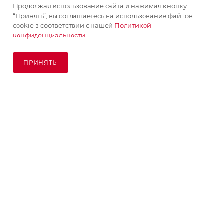
Продолжая использование сайта и нажимая кнопку
“Принять”, вы соглашаетесь на использование файлов
ПОМОЩЬ
cookie в соответствии с нашей
Политикой
конфиденциальности.
ПОДПИСАТЬСЯ НА РАССЫЛКУ
ПРИНЯТЬ
ПОД ЗАКАЗ
8 (925) 065-66-65
order@kupikashpo.ru
©КупиКашпо 2017-2026