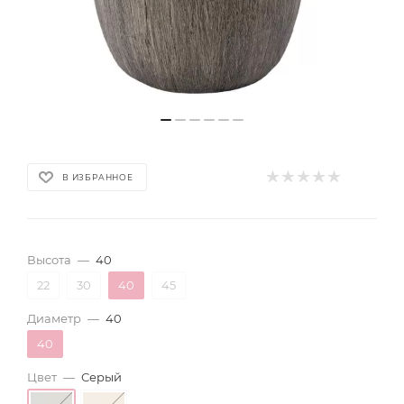
В ИЗБРАННОЕ
Высота
—
40
22
30
40
45
Диаметр
—
40
40
Цвет
—
Серый